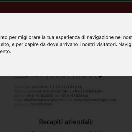
ornitori Accreditati Viticoltura
Fornitori Accreditati Enolo
nto per migliorare la tua esperienza di navigazione nel nost
o sito, e per capire da dove arrivano i nostri visitatori. Navi
mento.
Recapiti aziendali: