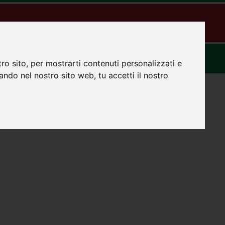
gia
Tutorial
Gallery
Contatti
News
ro sito, per mostrarti contenuti personalizzati e
gando nel nostro sito web, tu accetti il nostro