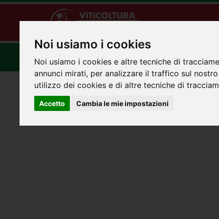
Noi usiamo i cookies
Home
Chi siamo
Contatta L'esperto
F
Noi usiamo i cookies e altre tecniche di tracciame
annunci mirati, per analizzare il traffico sul nostr
utilizzo dei cookies e di altre tecniche di traccia
Accetto
Cambia le mie impostazioni