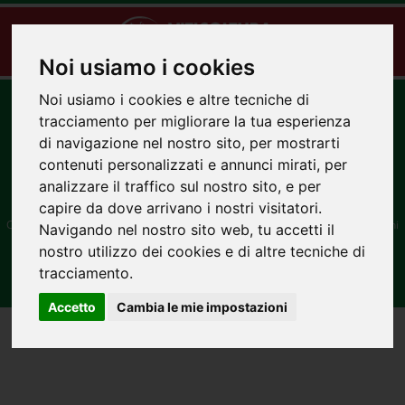
Noi usiamo i cookies
Toggle
Noi usiamo i cookies e altre tecniche di
navigat
tracciamento per migliorare la tua esperienza
di navigazione nel nostro sito, per mostrarti
contenuti personalizzati e annunci mirati, per
analizzare il traffico sul nostro sito, e per
capire da dove arrivano i nostri visitatori.
Copyright VITASANA SRL 2026 P.IVA 03870370966
Privacy Policy.
Impostazioni
Navigando nel nostro sito web, tu accetti il
privacy e cookie.
nostro utilizzo dei cookies e di altre tecniche di
tracciamento.
Accetto
Cambia le mie impostazioni