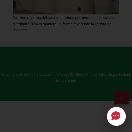
Posizionati prima del tavolo selezione permettono di dosare e
distribuire l'uva in maniera uniforme favorendo la cernita del
prodotto
Copyright VITASANA SRL 2026 P.IVA 03870370966
Privacy Policy.
Impostazioni
privacy e cookie.