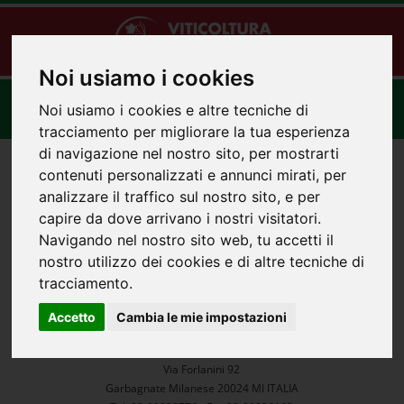
Noi usiamo i cookies
Toggle
Noi usiamo i cookies e altre tecniche di
navigat
tracciamento per migliorare la tua esperienza
di navigazione nel nostro sito, per mostrarti
contenuti personalizzati e annunci mirati, per
analizzare il traffico sul nostro sito, e per
capire da dove arrivano i nostri visitatori.
Navigando nel nostro sito web, tu accetti il
nostro utilizzo dei cookies e di altre tecniche di
tracciamento.
Accetto
Cambia le mie impostazioni
Recapiti aziendali
:
Contatti
Via Forlanini 92
Garbagnate Milanese 20024 MI ITALIA