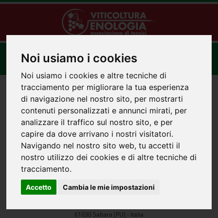
Toggle
Noi usiamo i cookies
navigat
Noi usiamo i cookies e altre tecniche di
tracciamento per migliorare la tua esperienza
di navigazione nel nostro sito, per mostrarti
contenuti personalizzati e annunci mirati, per
analizzare il traffico sul nostro sito, e per
capire da dove arrivano i nostri visitatori.
Navigando nel nostro sito web, tu accetti il
nostro utilizzo dei cookies e di altre tecniche di
tracciamento.
Recapiti aziendali:
Accetto
Cambia le mie impostazioni
Enomet Impianti S.r.l.
Via Dei Laghi, 18/E
61030 Saltara (PU) - Italia